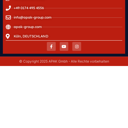
+49 0174 495 4556
info@apak-group.com
apak-group.com
Köln, DEUTSCHLAND
© Copyright 2025 APAK Gmbh - Alle Rechte vorbehalten