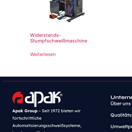
Widerstands-
Stumpfschweißmaschine
Weiterlesen
Unter
Über uns
Apak Group
– Seit 1972 bieten wir
Qualitäts
fortschrittliche
Automatisierungsschweißsysteme,
Umweltpol