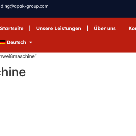
elding@apak-group.com
Startseite
Unsere Leistungen
Über uns
Ko
Deutsch
chweißmaschine“
hine