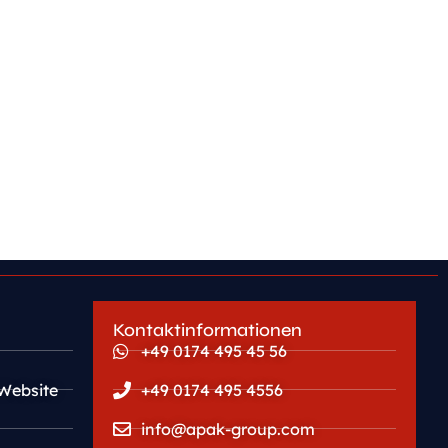
Kontaktinformationen
+49 0174 495 45 56
Website
+49 0174 495 4556
info@apak-group.com